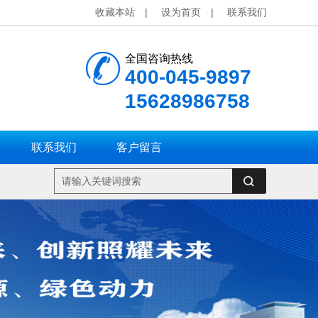
收藏本站
|
设为首页
|
联系我们
全国咨询热线
400-045-9897
15628986758
联系我们
客户留言