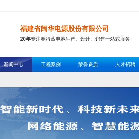
福建省闽华电源股份有限公司
20年
专注赛特蓄电池生产、设计、销售一站式服务
新闻中心
工程案例
荣誉资质
人才招聘