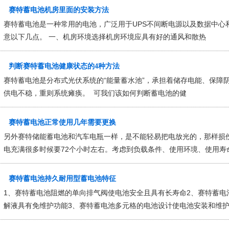
赛特蓄电池机房里面的安装方法
赛特蓄电池是一种常用的电池，广泛用于UPS不间断电源以及数据中心
意以下几点。 一、机房环境选择机房环境应具有好的通风和散热
判断赛特蓄电池健康状态的4种方法
赛特蓄电池是分布式光伏系统的“能量蓄水池”，承担着储存电能、保障
供电不稳，重则系统瘫痪。 可我们该如何判断蓄电池的健
赛特蓄电池正常使用几年需要更换
另外赛特储能蓄电池和汽车电瓶一样，是不能轻易把电放光的，那样损伤
电充满很多时候要72个小时左右。考虑到负载条件、使用环境、使用寿
赛特蓄电池持久耐用型蓄电池特征
1、赛特蓄电池阻燃的单向排气阀使电池安全且具有长寿命2、赛特蓄电
解液具有免维护功能3、赛特蓄电池多元格的电池设计使电池安装和维