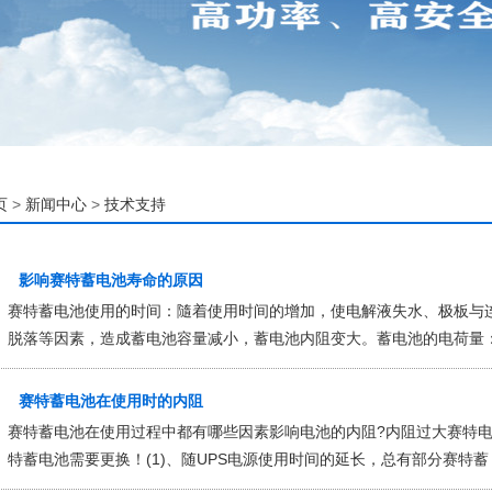
页
>
新闻中心
>
技术支持
影响赛特蓄电池寿命的原因
赛特蓄电池使用的时间：隨着使用时间的增加，使电解液失水、极板与
脱落等因素，造成蓄电池容量减小，蓄电池内阻变大。蓄电池的电荷量
赛特蓄电池在使用时的内阻
赛特蓄电池在使用过程中都有哪些因素影响电池的内阻?内阻过大赛特
特蓄电池需要更换！(1)、随UPS电源使用时间的延长，总有部分赛特蓄