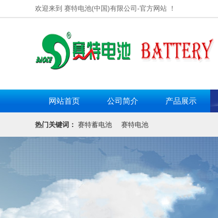
欢迎来到 赛特电池(中国)有限公司-官方网站 ！
网站首页
公司简介
产品展示
热门关键词：
赛特蓄电池
赛特电池