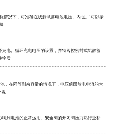
扰情况下，可准确在线测试蓄电池电压、内阻。`可以按
操
环充电。循环充电电压的设置，赛特阀控密封式铅酸蓄
性物质
电池，在同等剩余容量的情况下，电压值因放电电流的大
环境
影响到电池的正常运用。安全阀的开闭阀压力熟行业标